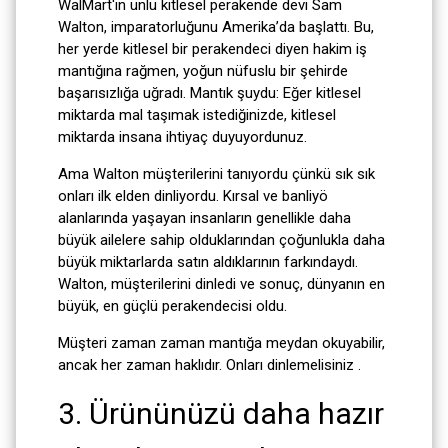
WalMart'ın ünlü kitlesel perakende devi Sam
Walton, imparatorluğunu Amerika’da başlattı. Bu,
her yerde kitlesel bir perakendeci diyen hakim iş
mantığına rağmen, yoğun nüfuslu bir şehirde
başarısızlığa uğradı. Mantık şuydu: Eğer kitlesel
miktarda mal taşımak istediğinizde, kitlesel
miktarda insana ihtiyaç duyuyordunuz.
Ama Walton müşterilerini tanıyordu çünkü sık sık
onları ilk elden dinliyordu. Kırsal ve banliyö
alanlarında yaşayan insanların genellikle daha
büyük ailelere sahip olduklarından çoğunlukla daha
büyük miktarlarda satın aldıklarının farkındaydı.
Walton, müşterilerini dinledi ve sonuç, dünyanın en
büyük, en güçlü perakendecisi oldu.
Müşteri zaman zaman mantığa meydan okuyabilir,
ancak her zaman haklıdır. Onları dinlemelisiniz .
3. Ürününüzü daha hazır