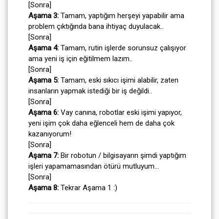
[Sonra]
Aşama 3:
Tamam, yaptığım herşeyi yapabilir ama
problem çıktığında bana ihtiyaç duyulacak..
[Sonra]
Aşama 4:
Tamam, rutin işlerde sorunsuz çalışıyor
ama yeni iş için eğitilmem lazım..
[Sonra]
Aşama 5:
Tamam, eski sıkıcı işimi alabilir, zaten
insanların yapmak istediği bir iş değildi..
[Sonra]
Aşama 6:
Vay canına, robotlar eski işimi yapıyor,
yeni işim çok daha eğlenceli hem de daha çok
kazanıyorum!
[Sonra]
Aşama 7:
Bir robotun / bilgisayarın şimdi yaptığım
işleri yapamamasından ötürü mutluyum...
[Sonra]
Aşama 8:
Tekrar Aşama 1 :)